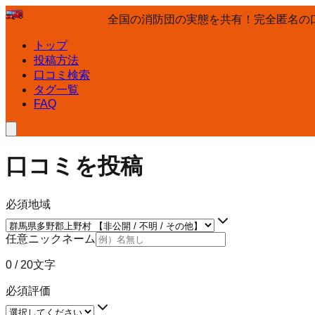
全国の消防団の実態を共有！完全匿名の
トップ
投稿方法
口コミ検索
タグ一覧
FAQ
口コミを投稿
必須
地域
任意
ニックネーム
0
/ 20文字
必須
評価