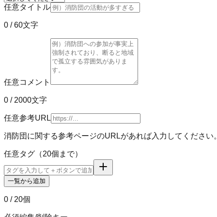
任意
タイトル
0
/ 60文字
任意
コメント
0
/ 2000文字
任意
参考URL
消防団に関する参考ページのURLがあれば入力してください
任意
タグ（20個まで）
一覧から追加
0
/ 20個