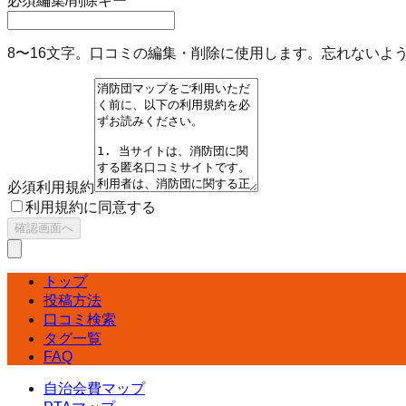
必須
編集/削除キー
8〜16文字。口コミの編集・削除に使用します。忘れないよ
必須
利用規約
利用規約に同意する
確認画面へ
トップ
投稿方法
口コミ検索
タグ一覧
FAQ
自治会費マップ