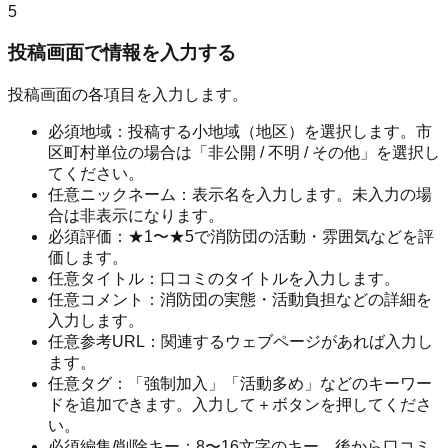
5
投稿画面で情報を入力する
投稿画面の各項目を入力します。
必須
地域
：
投稿する小地域（地区）を選択します。市
区町村単位の場合は「非公開 / 不明 / その他」を選択し
てください。
任意
ニックネーム
：
表示名を入力します。未入力の場
合は非表示になります。
必須
評価
：
★1〜★5で消防団の活動・雰囲気などを評
価します。
任意
タイトル
：
口コミのタイトルを入力します。
任意
コメント
：
消防団の実態・活動負担などの詳細を
入力します。
任意
参考URL
：
関連するウェブページがあれば入力し
ます。
任意
タグ
：
「強制加入」「活動多め」などのキーワー
ドを追加できます。入力して＋ボタンを押してくださ
い。
必須
編集/削除キー
：
8〜16文字のキー。後から口コミ