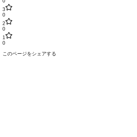
0
3
0
2
0
1
0
このページをシェアする
山梨県
の市区町村
甲府市
富士吉田市
都留市
山梨市
大月市
韮崎市
南アルプス市
北