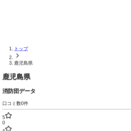
トップ
鹿児島県
鹿児島県
消防団データ
口コミ数
0
件
5
0
4