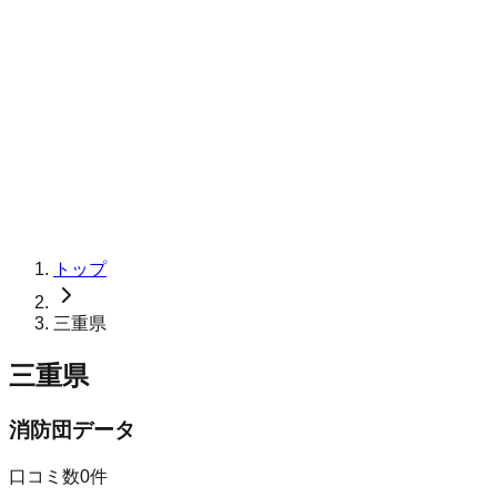
トップ
三重県
三重県
消防団データ
口コミ数
0
件