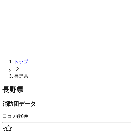
トップ
長野県
長野県
消防団データ
口コミ数
0
件
5