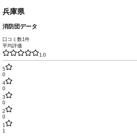
兵庫県
消防団データ
口コミ数
1
件
平均評価
1.0
5
0
4
0
3
0
2
0
1
1