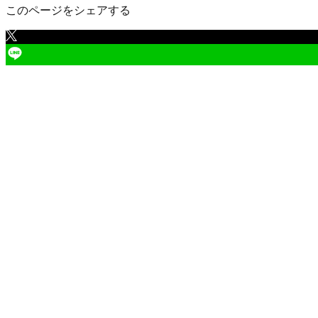
このページをシェアする
兵庫県
の市区町村
神戸市東灘区
神戸市灘区
神戸市兵庫区
神戸市長田区
神戸市須
赤穂市
西脇市
宝塚市
三木市
高砂市
川西市
小野市
三田市
加西市
町
神崎郡市川町
神崎郡福崎町
神崎郡神河町
揖保郡太子町
赤穂
兵庫県
の口コミ一覧
（
1
件）
神戸市北区