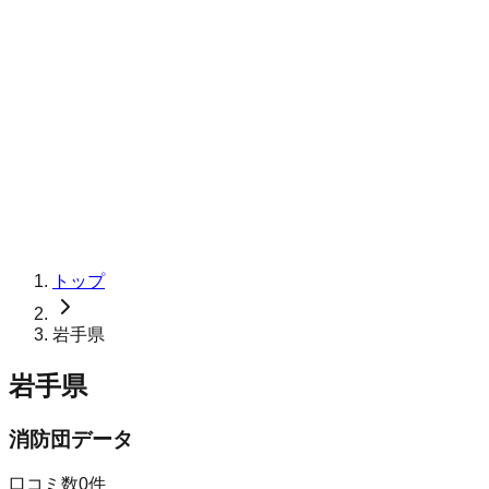
トップ
岩手県
岩手県
消防団データ
口コミ数
0
件