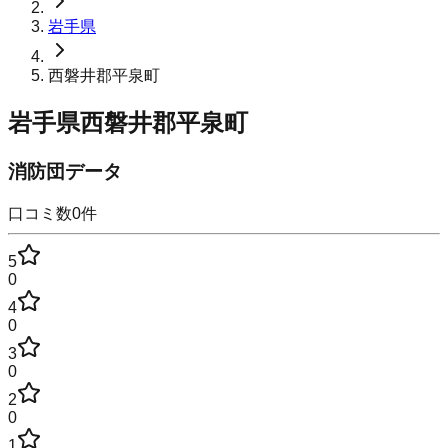
岩手県
西磐井郡平泉町
岩手県西磐井郡平泉町
消防団データ
口コミ数
0
件
5
0
4
0
3
0
2
0
1