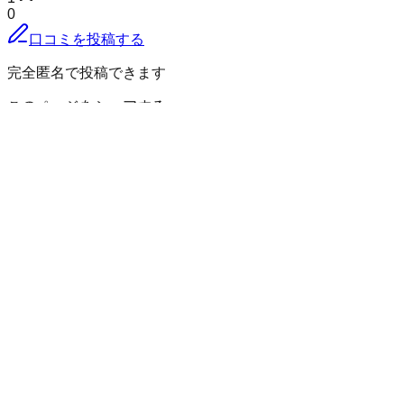
0
口コミを投稿する
完全匿名で投稿できます
このページをシェアする
西磐井郡平泉町
の小地域
長島
平泉
岩手県
の市区町村