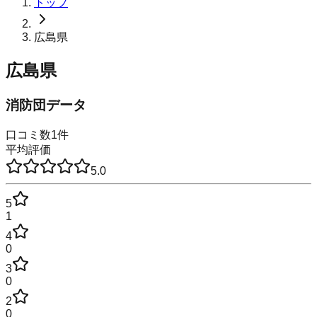
トップ
広島県
広島県
消防団データ
口コミ数
1
件
平均評価
5.0
5
1
4
0
3
0
2
0