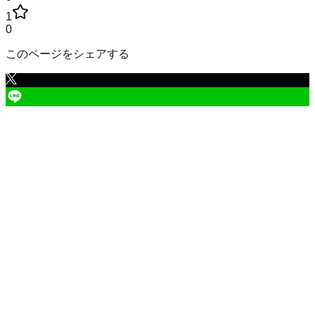
1
0
このページをシェアする
広島県
の市区町村
広島市中区
広島市東区
広島市南区
広島市西区
広島市安佐南区
広島市安佐北区
広島市安芸区
広島市佐伯区
呉市
竹原市
三原市
尾道市
福山市
1
府中市
三次市
庄原市
大竹市
東広島市
廿日市市
安芸高田市
江田島市
安芸郡府中町
安芸郡海田町
安芸郡熊野町
安芸郡坂町
山県郡安芸太田町
山県郡北広島町
豊田郡大崎上島
町
世羅郡世羅町
神石郡神石高原町