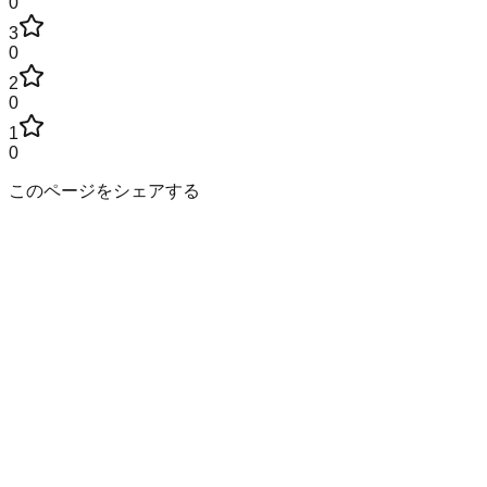
0
3
0
2
0
1
0
このページをシェアする
香川県
の市区町村
高松市
丸亀市
坂出市
善通寺市
観音寺市
さぬき市
東かがわ市
三