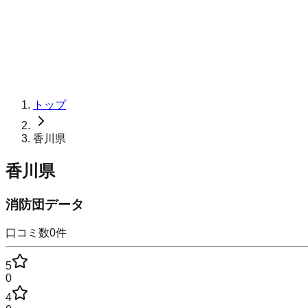
トップ
香川県
香川県
消防団データ
口コミ数
0
件
5
0
4