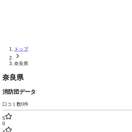
トップ
奈良県
奈良県
消防団データ
口コミ数
0
件
5
0
4