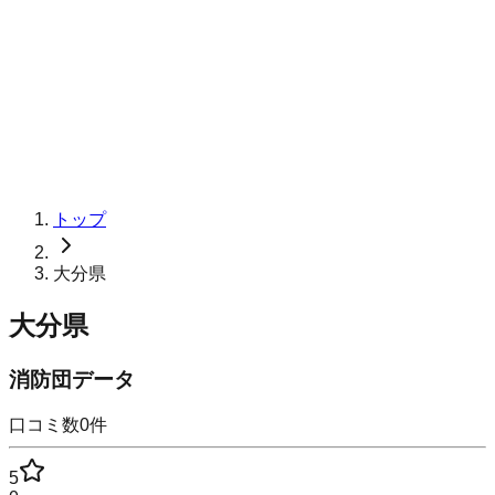
トップ
大分県
大分県
消防団データ
口コミ数
0
件
5