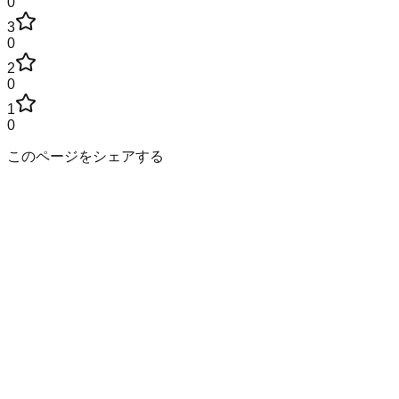
0
3
0
2
0
1
0
このページをシェアする
岡山県
の市区町村
岡山市北区
岡山市中区
岡山市東区
岡山市南区
倉敷市
津山市
玉