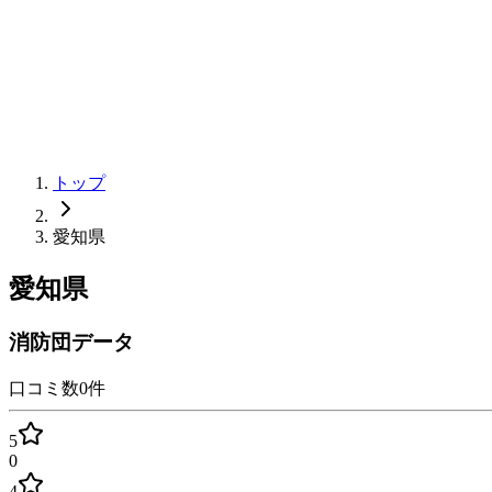
トップ
愛知県
愛知県
消防団データ
口コミ数
0
件
5
0
4