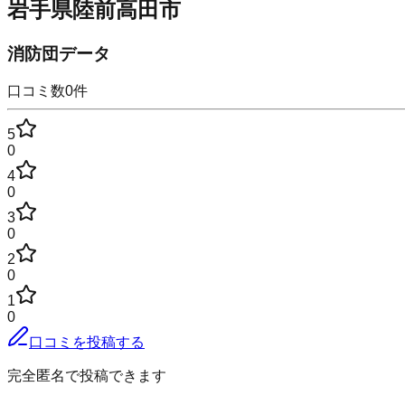
岩手県陸前高田市
消防団データ
口コミ数
0
件
5
0
4
0
3
0
2
0
1
0
口コミを投稿する
完全匿名で投稿できます