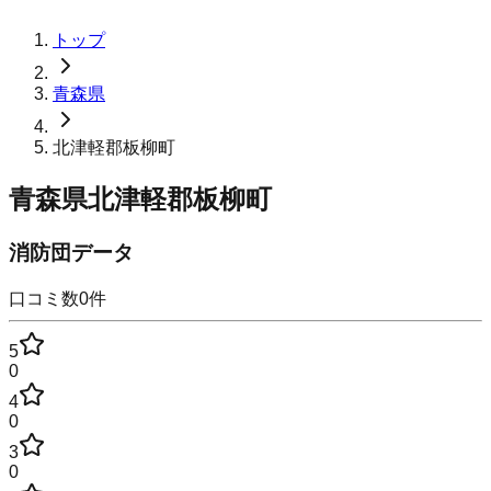
トップ
青森県
北津軽郡板柳町
青森県北津軽郡板柳町
消防団データ
口コミ数
0
件
5
0
4
0
3
0