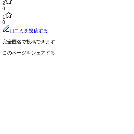
2
0
1
0
口コミを投稿する
完全匿名で投稿できます
このページをシェアする
北津軽郡板柳町
の小地域
赤田
飯田
石野
いたや町
板柳
太田
大俵
掛落林
柏木
狐森
五幾形
小