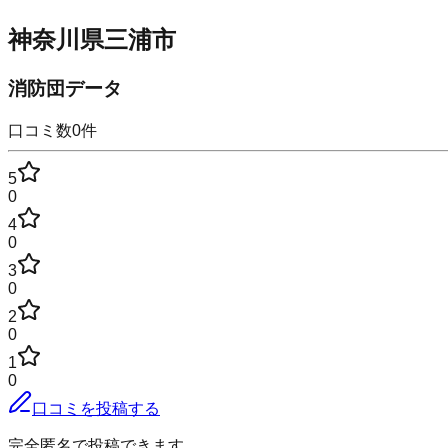
神奈川県三浦市
消防団データ
口コミ数
0
件
5
0
4
0
3
0
2
0
1
0
口コミを投稿する
完全匿名で投稿できます