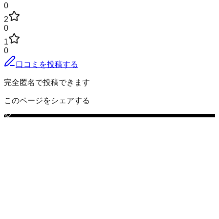
0
2
0
1
0
口コミを投稿する
完全匿名で投稿できます
このページをシェアする
石川郡古殿町
の小地域