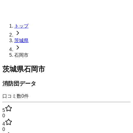
トップ
茨城県
石岡市
茨城県石岡市
消防団データ
口コミ数
0
件
5
0
4
0