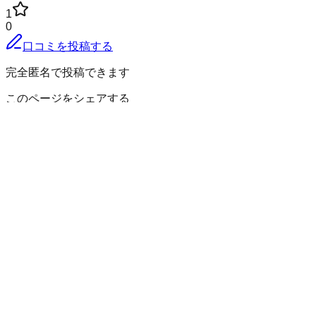
1
0
口コミを投稿する
完全匿名で投稿できます
このページをシェアする
高萩市
の小地域
赤浜
秋山
安良川
有明町
石滝
大能
春日町
上君田
上手綱
島名
下君
田
下手綱
高戸
高萩
高浜町
中戸川
東本町
肥前町
福平
望海
本町
大
和町
横川
若栗