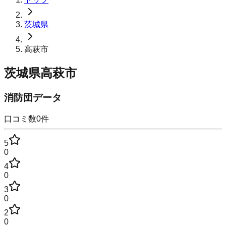
茨城県
高萩市
茨城県高萩市
消防団データ
口コミ数
0
件
5
0
4
0
3
0
2
0