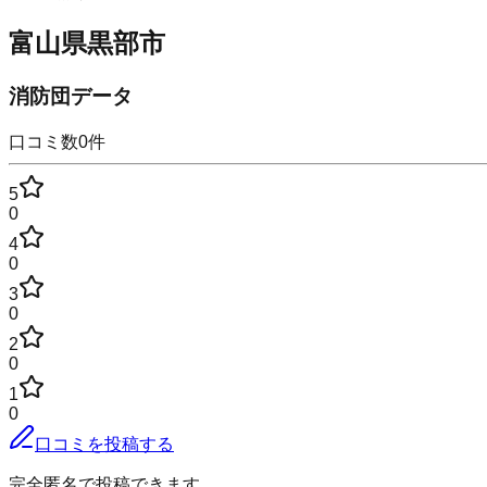
富山県黒部市
消防団データ
口コミ数
0
件
5
0
4
0
3
0
2
0
1
0
口コミを投稿する
完全匿名で投稿できます