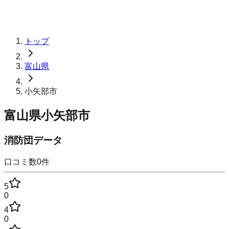
トップ
富山県
小矢部市
富山県小矢部市
消防団データ
口コミ数
0
件
5
0
4
0