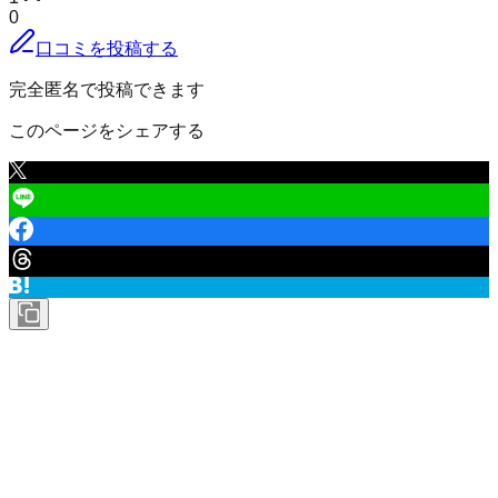
0
口コミを投稿する
完全匿名で投稿できます
このページをシェアする
南砺市
の小地域
相倉
赤坂
安室
遊部
遊部川原
新屋
天池
雨潜
荒木
荒見崎
在房
池田
池尻
石田
和泉
泉沢
院瀬見
糸谷新
井波
井波栄町
井波軸屋
井波末
広町
井波東町
井口
猪谷
今里
今町
入谷
岩木
岩武新
岩屋
岩安
院林
上田
上野
打尾
梅ケ島
梅野
漆谷
上見
江田
大崩島
大窪
大島
大塚
大