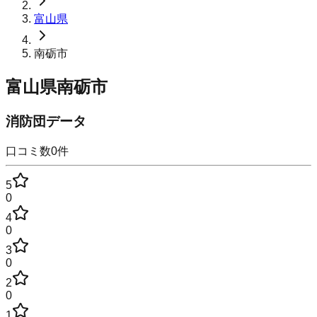
富山県
南砺市
富山県南砺市
消防団データ
口コミ数
0
件
5
0
4
0
3
0
2
0
1