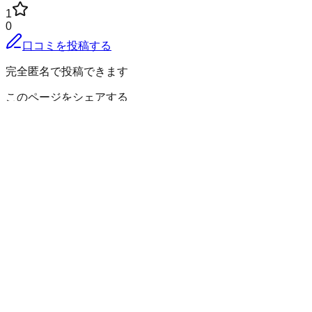
1
0
口コミを投稿する
完全匿名で投稿できます
このページをシェアする
南陽市
の小地域
赤湯
池黒
漆山
大橋
荻
沖田
金沢
金山
釜渡戸
蒲生田
川樋
椚塚
小岩
沢
郡山
小滝
坂井
島貫
下荻
新田
砂塚
関根
高梨
竹原
太郎
中央東
露
橋
長岡
中落合
長瀞
中ノ目
鍋田
二色根
西落合
萩生田
羽付
法師柳