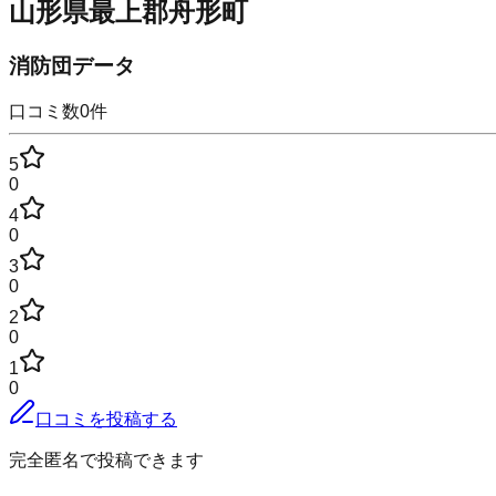
山形県最上郡舟形町
消防団データ
口コミ数
0
件
5
0
4
0
3
0
2
0
1
0
口コミを投稿する
完全匿名で投稿できます