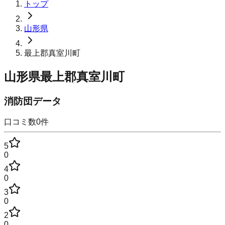
トップ
山形県
最上郡真室川町
山形県最上郡真室川町
消防団データ
口コミ数
0
件
5
0
4
0
3
0
2
0