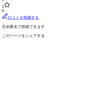
1
0
口コミを投稿する
完全匿名で投稿できます
このページをシェアする
最上郡真室川町
の小地域
新町
内町
大沢
大滝
釜渕
川ノ内（２～１２８番地、４１９～６
１４番地、１７１７番地、三滝、春木）
川ノ内（その他）
木