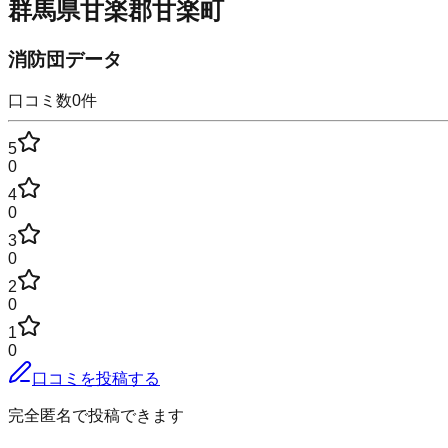
群馬県甘楽郡甘楽町
消防団データ
口コミ数
0
件
5
0
4
0
3
0
2
0
1
0
口コミを投稿する
完全匿名で投稿できます