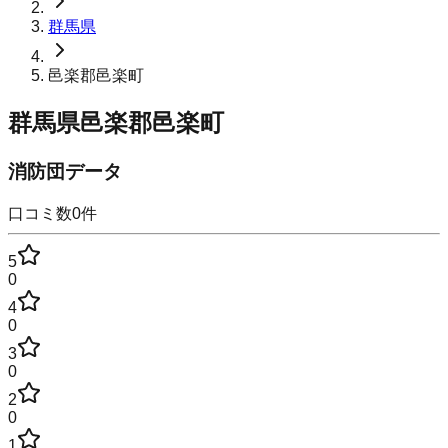
群馬県
邑楽郡邑楽町
群馬県邑楽郡邑楽町
消防団データ
口コミ数
0
件
5
0
4
0
3
0
2
0
1