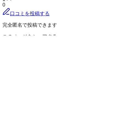
0
口コミを投稿する
完全匿名で投稿できます
このページをシェアする
邑楽郡邑楽町
の小地域
赤堀
秋妻
明野
石打
鶉
鶉新田
光善寺
篠塚
新中野
中野
藤川
狸塚
群馬県
の市区町村