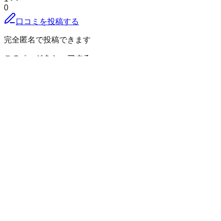
0
口コミを投稿する
完全匿名で投稿できます
このページをシェアする
利根郡川場村
の小地域
太田川
川場湯原
小田川
立岩
天神
中野
生品
萩室
門前
谷地
群馬県
の市区町村