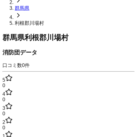
群馬県
利根郡川場村
群馬県利根郡川場村
消防団データ
口コミ数
0
件
5
0
4
0
3
0
2
0
1