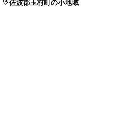
佐波郡玉村町
の小地域
飯倉
飯塚
板井
宇貫
上飯島
上新田
上之手
上福島
上茂木
川井
小泉
群馬県
の市区町村
前橋市
高崎市
桐生市
伊勢崎市
太田市
沼田市
館林市
渋川市
藤岡
吾妻郡中之条町
吾妻郡長野原町
吾妻郡嬬恋村
吾妻郡草津町
吾
邑楽郡千代田町
邑楽郡大泉町
邑楽郡邑楽町
全国の都道府県
北海道
青森県
岩手県
宮城県
秋田県
山形県
福島県
茨城県
1
栃木
阪府
兵庫県
1
奈良県
和歌山県
鳥取県
島根県
岡山県
広島県
1
山口
トップ
投稿方法
口コミ検索
タグ一覧
FAQ