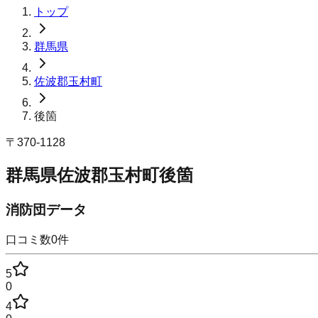
トップ
群馬県
佐波郡玉村町
後箇
〒
370-1128
群馬県佐波郡玉村町後箇
消防団データ
口コミ数
0
件
5
0
4