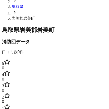
鳥取県
岩美郡岩美町
鳥取県岩美郡岩美町
消防団データ
口コミ数
0
件
5
0
4
0
3
0
2
0
1