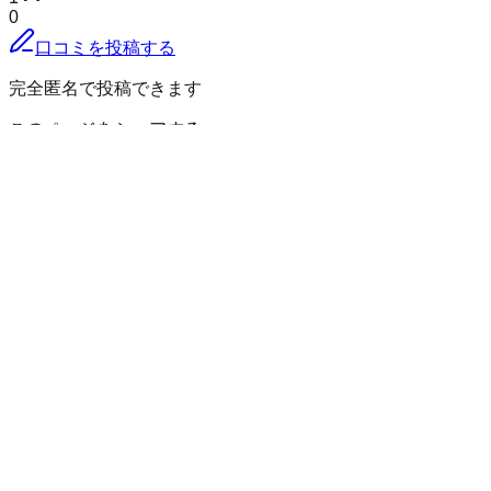
0
口コミを投稿する
完全匿名で投稿できます
このページをシェアする
岩美郡岩美町
の小地域
相谷
相山
網代
洗井
荒金
池谷
岩井
岩常
岩本
院内
宇治
浦富
延興寺
大坂
太田
大谷
大羽尾
小田
恩志
蒲生
唐川
河崎
銀山
陸上
黒谷
小羽
尾
白地
高住
高山
田後
田河内
長郷
外邑
鳥越
長谷
新井
馬場
本庄
牧
谷
真名