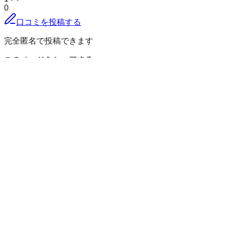
0
口コミを投稿する
完全匿名で投稿できます
このページをシェアする
八頭郡智頭町
の小地域
芦津
市瀬
岩神
宇波
大背
大内
大屋
大呂
奥本
尾見
木原
口宇波
口波
多
慶所
毛谷
河津原
郷原
駒帰
坂原
篠坂
惣地
智頭
中田
中原
新見
西
宇塚
西谷
西野
野原
波多
埴師
早瀬
東宇塚
福原
穂見
真鹿野
三田
南
方
三吉
八河谷
山根
横田