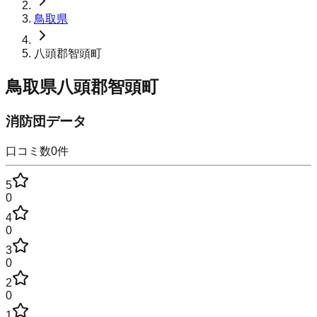
鳥取県
八頭郡智頭町
鳥取県八頭郡智頭町
消防団データ
口コミ数
0
件
5
0
4
0
3
0
2
0
1