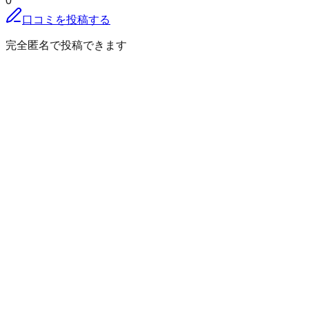
0
口コミを投稿する
完全匿名で投稿できます
このページをシェアする
八頭郡若桜町
の小地域
赤松
浅井
糸白見
岩屋堂
大炊
大野
落折
小船
岸野
来見野
香田
須澄
高野
つく米
長砂
中原
根安
淵見
三倉
茗荷谷
諸鹿
屋堂羅
湯原
吉川
若桜