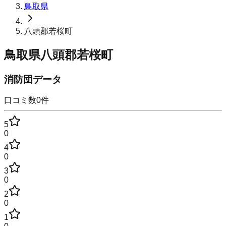
鳥取県
八頭郡若桜町
鳥取県八頭郡若桜町
消防団データ
口コミ数
0
件
5
0
4
0
3
0
2
0
1