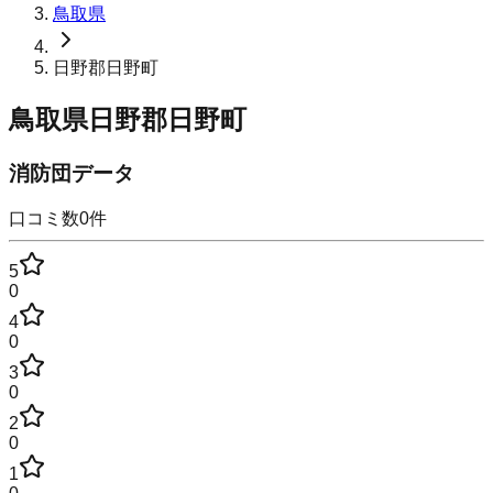
鳥取県
日野郡日野町
鳥取県日野郡日野町
消防団データ
口コミ数
0
件
5
0
4
0
3
0
2
0
1