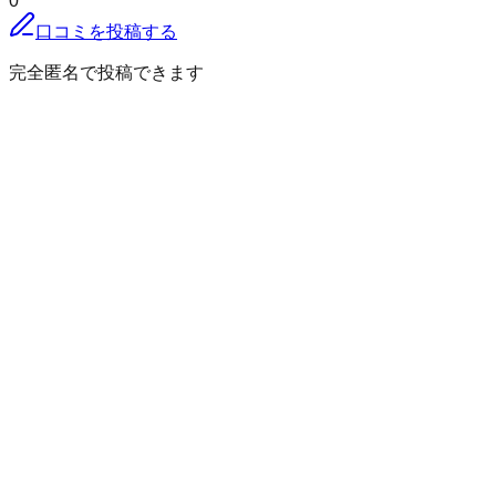
0
口コミを投稿する
完全匿名で投稿できます
このページをシェアする
日野郡日野町
の小地域
秋縄
板井原
榎市
小河内
貝原
門谷
上菅
金持
久住
黒坂
高尾
小原
下
榎
下黒坂
下菅
津地
中菅
濁谷
根雨
野田
舟場
別所
本郷
三谷
三土
安
原