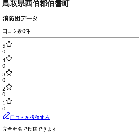
鳥取県西伯郡伯耆町
消防団データ
口コミ数
0
件
5
0
4
0
3
0
2
0
1
0
口コミを投稿する
完全匿名で投稿できます